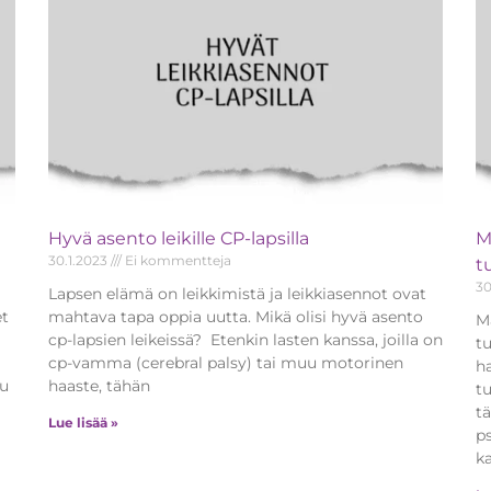
Hyvä asento leikille CP-lapsilla
M
30.1.2023
Ei kommentteja
t
30
Lapsen elämä on leikkimistä ja leikkiasennot ovat
et
mahtava tapa oppia uutta. Mikä olisi hyvä asento
M
cp-lapsien leikeissä? Etenkin lasten kanssa, joilla on
t
cp-vamma (cerebral palsy) tai muu motorinen
ha
uu
haaste, tähän
t
t
Lue lisää »
p
k