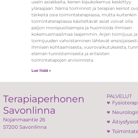
usein asiakkaita, kenen kipukokemus keskittyy
yläraajaan. Nämä toiminnot ja terapian keinot ov
tärkeitä osia toimintaterapiassa, mutta kuitenkin
toimintaterapiassa käsiteltävät asiat voivat olla
paljon monipuolisempia ja huomioida ihmisen
kokemusmaailmaa laajemmin. Arjen toimijuus ja
toimijuuden vahvistaminen lähtevät ensisijaisesti
ihmisen kohtaamisesta, vuorovaikutuksesta, tunn
elämän tunnistamisesta ja erilaisten
toimintatapojen arvioinnista.
Lue lisää »
Terapiaperhonen
PALVELUT
Fysioterap
Savonlinna
Neurologin
Nojanmaantie 26
Äitiysfysio
57200 Savonlinna
Toimintate