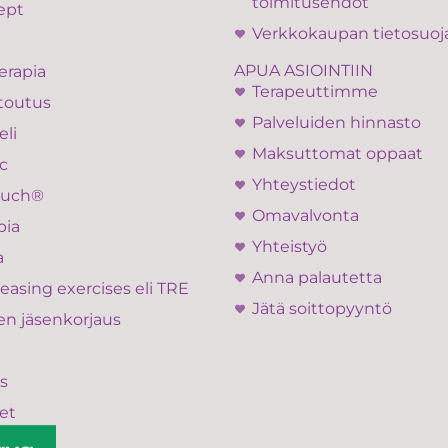
toimitusehdot
ept
Verkkokaupan tietosuoj
APUA ASIOINTIIN
erapia
Terapeuttimme
toutus
Palveluiden hinnasto
eli
Maksuttomat oppaat
c
Yhteystiedot
ouch®
Omavalvonta
pia
Yhteistyö
a
Anna palautetta
easing exercises eli TRE
Jätä soittopyyntö
en jäsenkorjaus
s
et