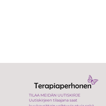
TILAA MEIDÄN UUTISKIRJE
Uutiskirjeen tilaajana saat
kuukausittain vaihtuvia etuja sekä