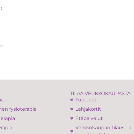
at
e-
TILAA VERKKOKAUPASTA
ia
Tuotteet
en fysioterapia
Lahjakortit
terapia
Etäpalvelut
rapia
Verkkokaupan tilaus- ja