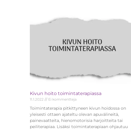
Kivun hoito toimintaterapiassa
11.1.2022
Ei kommentteja
Toimintaterapia pitkittyneen kivun hoidossa on
yleisesti ottaen ajateltu olevan apuvälineitä,
painevaatteita, hienomotorisia harjoitteita tai
peiliterapiaa. Lisäksi toimintaterapiaan ohjautuu