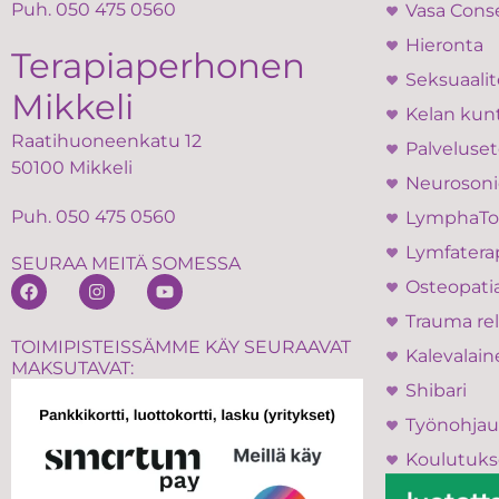
Puh.
050 475 0560
Vasa Cons
Hieronta
Terapiaperhonen
Seksuaalit
Mikkeli
Kelan kun
Raatihuoneenkatu 12
Palveluset
50100 Mikkeli
Neurosoni
Puh.
050 475 0560
LymphaT
Lymfatera
SEURAA MEITÄ SOMESSA
Osteopati
Trauma rel
TOIMIPISTEISSÄMME KÄY SEURAAVAT
Kalevalain
MAKSUTAVAT:
Shibari
Työnohjau
Koulutuks