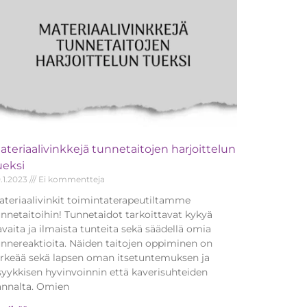
ateriaalivinkkejä tunnetaitojen harjoittelun
ueksi
.1.2023
Ei kommentteja
ateriaalivinkit toimintaterapeutiltamme
unnetaitoihin! Tunnetaidot tarkoittavat kykyä
vaita ja ilmaista tunteita sekä säädellä omia
unnereaktioita. Näiden taitojen oppiminen on
ärkeää sekä lapsen oman itsetuntemuksen ja
syykkisen hyvinvoinnin että kaverisuhteiden
annalta. Omien