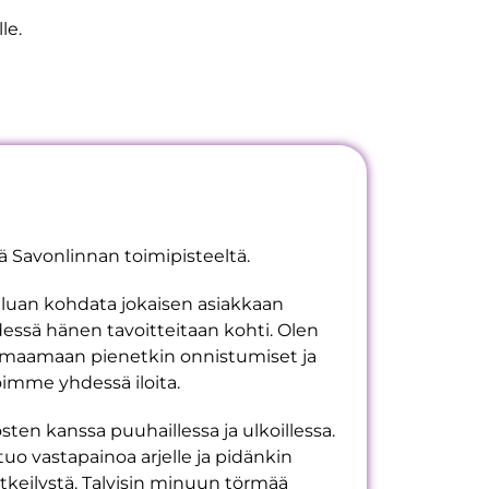
le.
ä Savonlinnan toimipisteeltä.
luan kohdata jokaisen asiakkaan
hdessä hänen tavoitteitaan kohti. Olen
omaamaan pienetkin onnistumiset ja
voimme yhdessä iloita.
ten kanssa puuhaillessa ja ulkoillessa.
uo vastapainoa arjelle ja pidänkin
etkeilystä. Talvisin minuun törmää