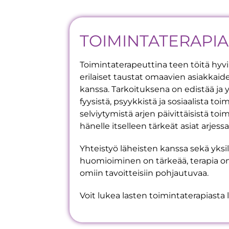
TOIMINTATERAPIA
Toimintaterapeuttina teen töitä hyvin
erilaiset taustat omaavien asiakkaid
kanssa. Tarkoituksena on edistää ja y
fyysistä, psyykkistä ja sosiaalista to
selviytymistä arjen päivittäisistä toim
hänelle itselleen tärkeät asiat arjess
Yhteistyö läheisten kanssa sekä yksi
huomioiminen on tärkeää, terapia on
omiin tavoitteisiin pohjautuvaa.
Voit lukea lasten toimintaterapiasta 