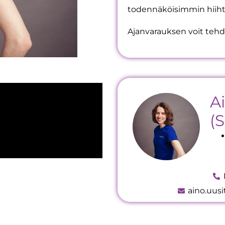
todennäköisimmin hiihto
Ajanvarauksen voit tehd
A
(
aino.uus