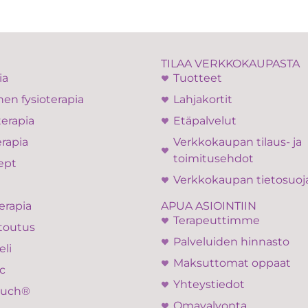
TILAA VERKKOKAUPASTA
ia
Tuotteet
en fysioterapia
Lahjakortit
terapia
Etäpalvelut
rapia
Verkkokaupan tilaus- ja
toimitusehdot
ept
Verkkokaupan tietosuoj
APUA ASIOINTIIN
erapia
Terapeuttimme
toutus
Palveluiden hinnasto
eli
Maksuttomat oppaat
c
Yhteystiedot
ouch®
Omavalvonta