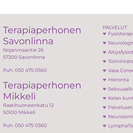
Terapiaperhonen
PALVELUT
Fysioterap
Savonlinna
Neurologin
Nojanmaantie 26
Äitiysfysio
57200 Savonlinna
Toimintate
Puh.
050 475 0560
Vasa Cons
Hieronta
Terapiaperhonen
Seksuaalit
Mikkeli
Kelan kun
Raatihuoneenkatu 12
Palveluset
50100 Mikkeli
Neurosoni
Puh.
050 475 0560
LymphaT