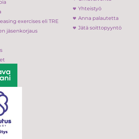
pia
Yhteistyö
a
Anna palautetta
easing exercises eli TRE
Jätä soittopyyntö
en jäsenkorjaus
s
et