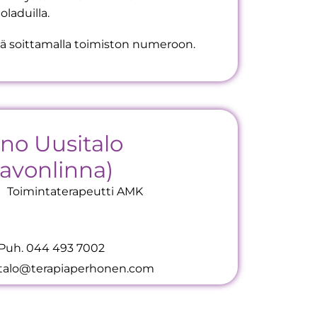
laduilla.
ä soittamalla toimiston numeroon.
ino Uusitalo
Savonlinna)
Toimintaterapeutti AMK
Puh. 044 493 7002
italo@terapiaperhonen.com