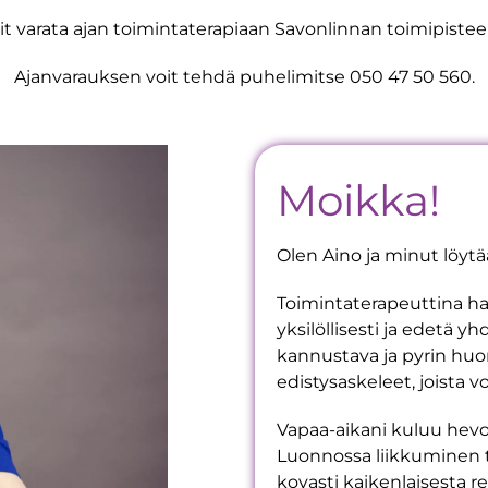
it varata ajan toimintaterapiaan Savonlinnan toimipisteel
Ajanvarauksen voit tehdä puhelimitse 050 47 50 560.
Moikka!
Olen Aino ja minut löytä
Toimintaterapeuttina ha
yksilöllisesti ja edetä y
kannustava ja pyrin hu
edistysaskeleet, joista 
Vapaa-aikani kuluu hevos
Luonnossa liikkuminen t
kovasti kaikenlaisesta r