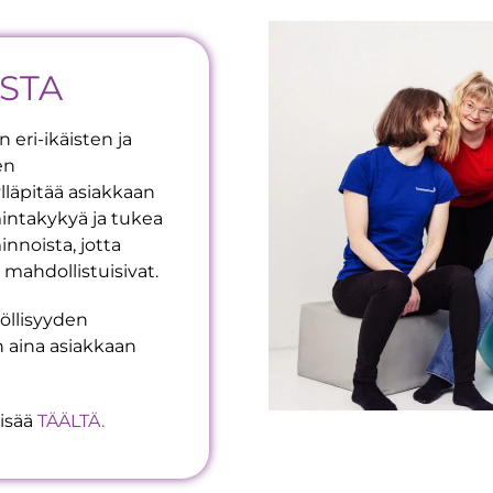
STA
 eri-ikäisten ja
en
lläpitää asiakkaan
imintakykyä ja tukea
innoista, jotta
a mahdollistuisivat.
löllisyyden
 aina asiakkaan
lisää
TÄÄLTÄ.