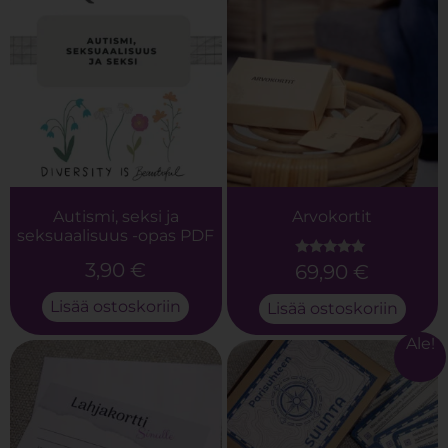
Autismi, seksi ja
Arvokortit
seksuaalisuus -opas PDF
3,90
€
69,90
€
Arvostelu
tuotteesta:
5.00
Lisää ostoskoriin
/ 5
Lisää ostoskoriin
Ale!