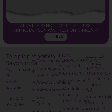
ARVET JA KEHON TOIMINTA – MIKSI
ARPIKUDOKSEN KÄSITTELY ON TÄRKEÄÄ?
Lue lisää
Terapiaperhonen
PALVELUT
TILAA
VERKKOKAUPASTA
Fysioterapia
Savonlinna
TILAA
Tuotteet
Neurologinen
MEIDÄN
Nojanmaantie
Lahjakortit
UUTISKIRJE
fysioterapia
26
Uutiskirjeen
Etäpalvelut
57200
Äitiysfysioterapia
tilaajana
Savonlinna
Verkkokaupan
Toimintaterapia
saat
tilaus- ja
kuukausittai
Vasa
Puh.
050
toimitusehdot
vaihtuvia
Consept
475 0560
Verkkokaupan
etuja sekä
Hieronta