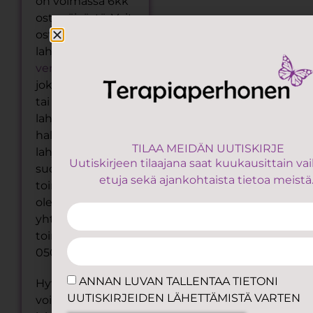
on voimassa 6kk
ostopäivästä. Voit
ostaa avoimen
lahjakortin
verkkokaupastamme
joko sähköisenä
tai fyysisenä
lahjakorttina. Jos
haluat ostaa
TILAA MEIDÄN UUTISKIRJE
lahjakortin
Uutiskirjeen tilaajana saat kuukausittain va
suoraan
etuja sekä ajankohtaista tietoa meistä
toimipisteeltämme,
olethan
yhteydessä
toimistoomme p.
050 475 0560.
ANNAN LUVAN TALLENTAA TIETONI
Hyvinvointiedulla
UUTISKIRJEIDEN LÄHETTÄMISTÄ VARTEN
voit ostaa