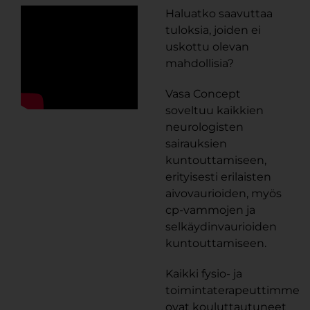
Haluatko saavuttaa
tuloksia, joiden ei
uskottu olevan
mahdollisia?
Vasa Concept
soveltuu kaikkien
neurologisten
sairauksien
kuntouttamiseen,
erityisesti erilaisten
aivovaurioiden, myös
cp-vammojen ja
selkäydinvaurioiden
kuntouttamiseen.
Kaikki fysio- ja
toimintaterapeuttimme
ovat kouluttautuneet