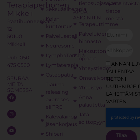
tietosuojaseloste
ajankohtaista
Terapiaperhonen
Seksuaaliterapia
tietoa
APUA
Mikkeli
ASIOINTIIN
meistä.
Kelan
Raatihuoneenkatu
Terapeuttimme
kuntoutus
12
Palveluiden
Palveluseteli
50100
hinnasto
Mikkeli
Neurosonic
Maksuttomat
LymphaTouch®
Puh.
050
oppaat
ANNAN LU
475 0560
Lymfaterapia
Yhteystiedot
TALLENTAA
Osteopatia
Omavalvonta
SEURAA
TIETONI
MEITÄ
Trauma
UUTISKIRJE
Yhteistyö
SOMESSA
releasing
LÄHETTÄMIS
Anna
exercises
VARTEN
palautetta
eli TRE
Jätä
Kalevalainen
soittopyyntö
jäsenkorjaus
Shibari
Tilaa