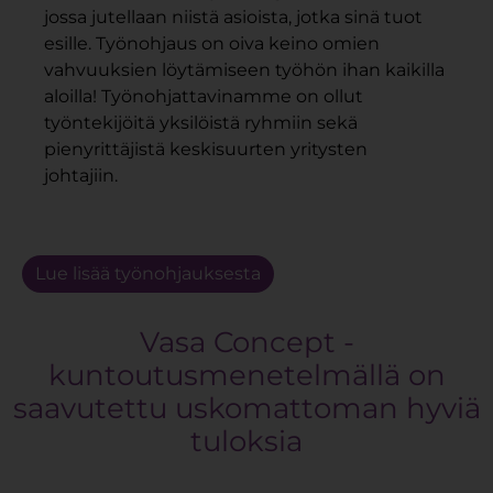
jossa jutellaan niistä asioista, jotka sinä tuot
esille. Työnohjaus on oiva keino omien
vahvuuksien löytämiseen työhön ihan kaikilla
aloilla! Työnohjattavinamme on ollut
työntekijöitä yksilöistä ryhmiin sekä
pienyrittäjistä keskisuurten yritysten
johtajiin.
Lue lisää työnohjauksesta
Vasa Concept -
kuntoutusmenetelmällä on
saavutettu uskomattoman hyviä
tuloksia​