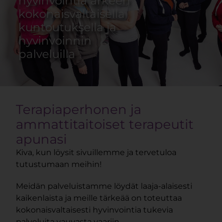
hyvinvointia arkeen
kokonaisvaltaisella
kuntoutuksella ja
hyvinvoinnin
palveluilla
Terapiaperhonen ja
ammattitaitoiset terapeutit
apunasi
Kiva, kun löysit sivuillemme ja tervetuloa
tutustumaan meihin!
Meidän palveluistamme löydät laaja-alaisesti
kaikenlaista ja meille tärkeää on toteuttaa
kokonaisvaltaisesti hyvinvointia tukevia
palveluita vauvasta vaariin.