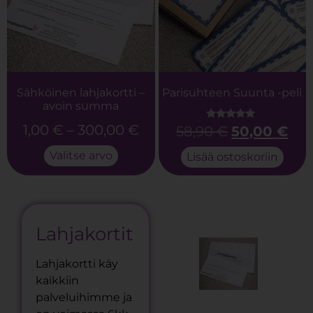
Sähköinen lahjakortti –
Parisuhteen Suunta -peli
avoin summa
1,00
€
–
300,00
€
58,90
€
50,00
€
Arvostelu
tuotteesta:
5.00
Valitse arvo
/ 5
Lisää ostoskoriin
Lahjakortit
Lahjakortti käy
kaikkiin
palveluihimme ja