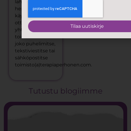
lahjakortin
henkilökohtaiseen
käyttöön
ottamalla
Tilaa uutiskirje
yhteyttä
toimistoomme
joko puhelimitse,
tekstiviestitse tai
sähköpostitse
toimisto(a)terapiaperhonen.com.
Tutustu blogiimme