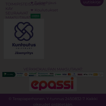
uutiskirje
Työnohjaus
TOIMIPISTEISSÄMME
KÄY
Koulutukset
SEURAAVAT
MAKSUTAVAT:
VERKKOKAUPAN MAKSUTAVAT:
© Terapiaperhonen. Y-tunnus 2450832-7. Kaikki
oikeudet pidätetään.