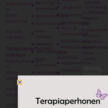
Neurologinen
MEIDÄN
Nojanmaantie
Lahjakortit
UUTISKIRJE
fysioterapia
26
Uutiskirjeen
Etäpalvelut
57200
Äitiysfysioterapia
tilaajana
Savonlinna
Verkkokaupan
Toimintaterapia
saat
tilaus- ja
kuukausittai
Vasa
Puh.
050
toimitusehdot
vaihtuvia
Consept
475 0560
Verkkokaupan
etuja sekä
Hieronta
tietosuojaseloste
ajankohtaista
Terapiaperhonen
Seksuaaliterapia
tietoa
APUA
Mikkeli
ASIOINTIIN
meistä.
Kelan
Raatihuoneenkatu
Terapeuttimme
kuntoutus
12
Palveluiden
Palveluseteli
50100
hinnasto
Mikkeli
Neurosonic
Maksuttomat
LymphaTouch®
Puh.
050
oppaat
ANNAN LU
475 0560
Lymfaterapia
Yhteystiedot
TALLENTAA
Osteopatia
Omavalvonta
SEURAA
TIETONI