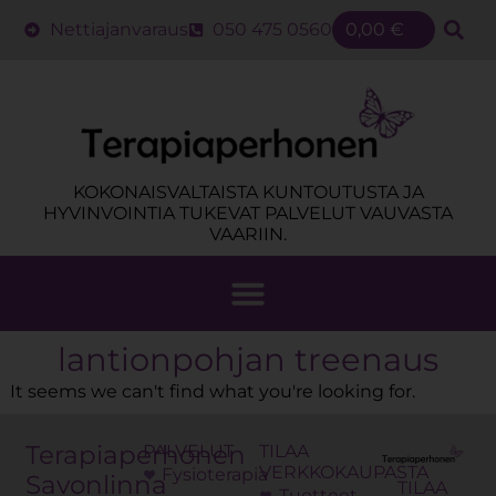
Nettiajanvaraus
050 475 0560
0,00
€
KOKONAISVALTAISTA KUNTOUTUSTA JA
HYVINVOINTIA TUKEVAT PALVELUT VAUVASTA
VAARIIN.
lantionpohjan treenaus
It seems we can't find what you're looking for.
Terapiaperhonen
PALVELUT
TILAA
VERKKOKAUPASTA
Fysioterapia
Savonlinna
TILAA
Tuotteet