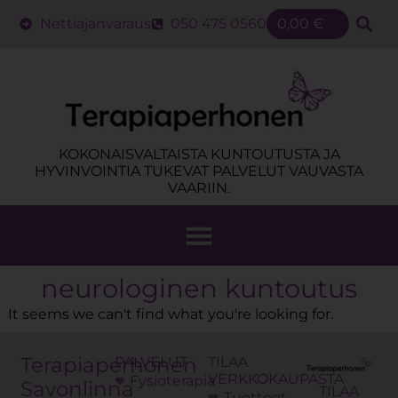
Nettiajanvaraus
050 475 0560
0,00
€
KOKONAISVALTAISTA KUNTOUTUSTA JA
HYVINVOINTIA TUKEVAT PALVELUT VAUVASTA
VAARIIN.
neurologinen kuntoutus
It seems we can't find what you're looking for.
Terapiaperhonen
PALVELUT
TILAA
VERKKOKAUPASTA
Fysioterapia
Savonlinna
TILAA
Tuotteet