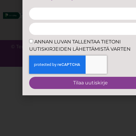
VERKKOKAUPAN MAKSUTAVAT:
ANNAN LUVAN TALLENTAA TIETONI
© Terapiaperhonen. Y-tunnus 2450832-7. Kaikki
UUTISKIRJEIDEN LÄHETTÄMISTÄ VARTEN
oikeudet pidätetään.
Tilaa uutiskirje