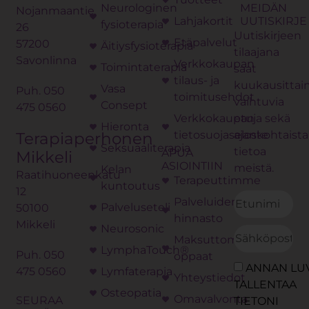
Neurologinen
MEIDÄN
Nojanmaantie
Lahjakortit
UUTISKIRJE
fysioterapia
26
Uutiskirjeen
Etäpalvelut
57200
Äitiysfysioterapia
tilaajana
Savonlinna
Verkkokaupan
Toimintaterapia
saat
tilaus- ja
kuukausittai
Vasa
Puh.
050
toimitusehdot
vaihtuvia
Consept
475 0560
Verkkokaupan
etuja sekä
Hieronta
tietosuojaseloste
ajankohtaista
Terapiaperhonen
Seksuaaliterapia
tietoa
APUA
Mikkeli
ASIOINTIIN
meistä.
Kelan
Raatihuoneenkatu
Terapeuttimme
kuntoutus
12
Palveluiden
Palveluseteli
50100
hinnasto
Mikkeli
Neurosonic
Maksuttomat
LymphaTouch®
Puh.
050
oppaat
ANNAN LU
475 0560
Lymfaterapia
Yhteystiedot
TALLENTAA
Osteopatia
Omavalvonta
SEURAA
TIETONI