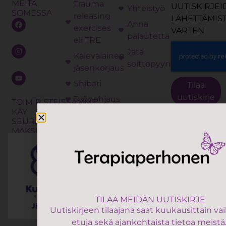
MEITÄ
Trauma
UUTISKIRJE
Yhteistyö
SOMESSA
releasing
LÄHETTÄMIS
Anna
exercises
VARTEN
palautetta
eli TRE
Jätä
Kalevalainen
soittopyyntö
jäsenkorjaus
Shibari
Tilaa
uutiskirje
Työnohjaus
TOIMIPISTEISSÄMME
KÄY
Koulutukset
SEURAAVAT
MAKSUTAVAT:
TILAA MEIDÄN UUTISKIRJE
Uutiskirjeen tilaajana saat kuukausittain va
etuja sekä ajankohtaista tietoa meistä