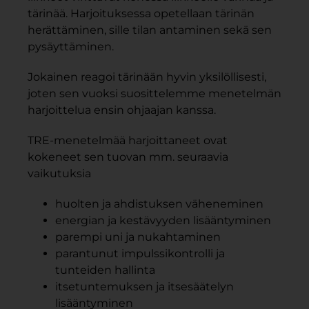
tärinää. Harjoituksessa opetellaan tärinän
herättäminen, sille tilan antaminen sekä sen
pysäyttäminen.
Jokainen reagoi tärinään hyvin yksilöllisesti,
joten sen vuoksi suosittelemme menetelmän
harjoittelua ensin ohjaajan kanssa.
TRE-menetelmää harjoittaneet ovat
kokeneet sen tuovan mm. seuraavia
vaikutuksia
huolten ja ahdistuksen väheneminen
energian ja kestävyyden lisääntyminen
parempi uni ja nukahtaminen
parantunut impulssikontrolli ja
tunteiden hallinta
itsetuntemuksen ja itsesäätelyn
lisääntyminen