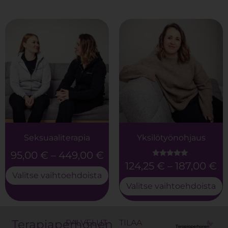
Seksuaaliterapia
Yksilötyönohjaus
95,00
€
–
449,00
€
124,25
€
–
187,00
€
Arvostelu
tuotteesta:
Valitse vaihtoehdoista
5.00
/ 5
Valitse vaihtoehdoista
Terapiaperhonen
PALVELUT
TILAA