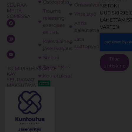
Osteopatia
Omavalvonta
SEURAA
TIETONI
MEITÄ
Trauma
UUTISKIRJE
Yhteistyö
SOMESSA
releasing
LÄHETTÄMIS
Anna
exercises
VARTEN
palautetta
eli TRE
Jätä
Kalevalainen
soittopyyntö
jäsenkorjaus
Shibari
Tilaa
uutiskirje
Työnohjaus
TOIMIPISTEISSÄMME
KÄY
Koulutukset
SEURAAVAT
MAKSUTAVAT: