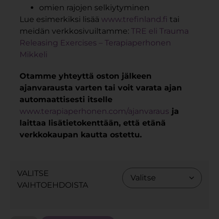
omien rajojen selkiytyminen
Lue esimerkiksi lisää
www.trefinland.fi
tai
meidän verkkosivuiltamme:
TRE eli Trauma
Releasing Exercises – Terapiaperhonen
Mikkeli
Otamme yhteyttä oston jälkeen
ajanvarausta varten tai voit varata ajan
automaattisesti itselle
www.terapiaperhonen.com/ajanvaraus
ja
laittaa lisätietokenttään, että etänä
verkkokaupan kautta ostettu.
VALITSE
VAIHTOEHDOISTA