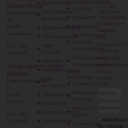
VERKKOKAUPASTA
Fysioterapia
Savonlinna
TILAA
Tuotteet
Neurologinen
MEIDÄN
Nojanmaantie
Lahjakortit
UUTISKIRJE
fysioterapia
26
Uutiskirjeen
Etäpalvelut
57200
Äitiysfysioterapia
tilaajana
Savonlinna
Verkkokaupan
Toimintaterapia
saat
tilaus- ja
kuukausittai
Vasa
Puh.
050
toimitusehdot
vaihtuvia
Consept
475 0560
Verkkokaupan
etuja sekä
Hieronta
tietosuojaseloste
ajankohtaista
Terapiaperhonen
Seksuaaliterapia
tietoa
APUA
Mikkeli
ASIOINTIIN
meistä.
Kelan
Raatihuoneenkatu
Terapeuttimme
kuntoutus
12
Palveluiden
Palveluseteli
50100
hinnasto
Mikkeli
Neurosonic
Maksuttomat
LymphaTouch®
Puh.
050
oppaat
ANNAN LU
475 0560
Lymfaterapia
Yhteystiedot
TALLENTAA