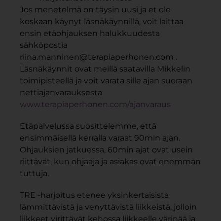
Jos menetelmä on täysin uusi ja et ole
koskaan käynyt läsnäkäynnillä, voit laittaa
ensin etäohjauksen halukkuudesta
sähköpostia
riina.manninen@terapiaperhonen.com .
Läsnäkäynnit ovat meillä saatavilla Mikkelin
toimipisteellä ja voit varata sille ajan suoraan
nettiajanvarauksesta
www.terapiaperhonen.com/ajanvaraus
Etäpalvelussa suosittelemme, että
ensimmäisellä kerralla varaat 90min ajan.
Ohjauksien jatkuessa, 60min ajat ovat usein
riittävät, kun ohjaaja ja asiakas ovat enemmän
tuttuja.
TRE -harjoitus etenee yksinkertaisista
lämmittävistä ja venyttävistä liikkeistä, jolloin
liikkeet virittävät kehossa liikkeelle värinää ja