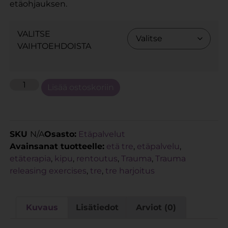
etäohjauksen.
VALITSE
VAIHTOEHDOISTA
Lisää ostoskoriin
SKU
N/A
Osasto:
Etäpalvelut
Avainsanat tuotteelle:
etä tre
,
etäpalvelu
,
etäterapia
,
kipu
,
rentoutus
,
Trauma
,
Trauma
releasing exercises
,
tre
,
tre harjoitus
Kuvaus
Lisätiedot
Arviot (0)