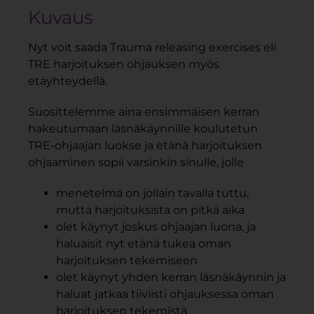
Kuvaus
Nyt voit saada Trauma releasing exercises eli
TRE harjoituksen ohjauksen myös
etäyhteydellä.
Suosittelemme aina ensimmäisen kerran
hakeutumaan läsnäkäynnille koulutetun
TRE-ohjaajan luokse ja etänä harjoituksen
ohjaaminen sopii varsinkin sinulle, jolle
menetelmä on jollain tavalla tuttu,
mutta harjoituksista on pitkä aika
olet käynyt joskus ohjaajan luona, ja
haluaisit nyt etänä tukea oman
harjoituksen tekemiseen
olet käynyt yhden kerran läsnäkäynnin ja
haluat jatkaa tiiviisti ohjauksessa oman
harjoituksen tekemistä