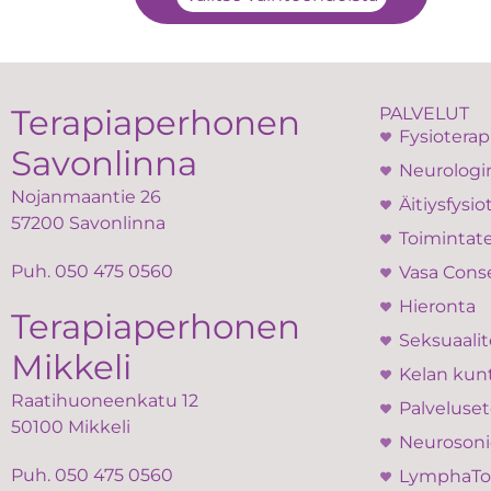
Terapiaperhonen
PALVELUT
Fysioterap
Savonlinna
Neurologin
Nojanmaantie 26
Äitiysfysio
57200 Savonlinna
Toimintate
Puh.
050 475 0560
Vasa Cons
Hieronta
Terapiaperhonen
Seksuaalit
Mikkeli
Kelan kun
Raatihuoneenkatu 12
Palveluset
50100 Mikkeli
Neurosoni
Puh.
050 475 0560
LymphaT