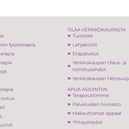
TILAA VERKKOKAUPASTA
ia
Tuotteet
en fysioterapia
Lahjakortit
terapia
Etäpalvelut
rapia
Verkkokaupan tilaus- ja
toimitusehdot
ept
Verkkokaupan tietosuoj
APUA ASIOINTIIN
erapia
Terapeuttimme
toutus
Palveluiden hinnasto
eli
Maksuttomat oppaat
c
Yhteystiedot
ouch®