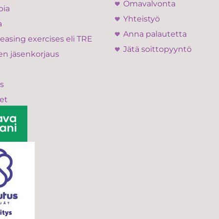
Omavalvonta
pia
Yhteistyö
a
Anna palautetta
easing exercises eli TRE
Jätä soittopyyntö
en jäsenkorjaus
s
et