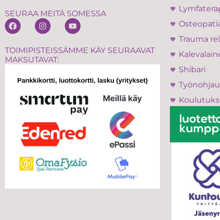
Lymfatera
SEURAA MEITÄ SOMESSA
Osteopati
Trauma rel
TOIMIPISTEISSÄMME KÄY SEURAAVAT
Kalevalain
MAKSUTAVAT:
Shibari
Työnohjau
Koulutuks