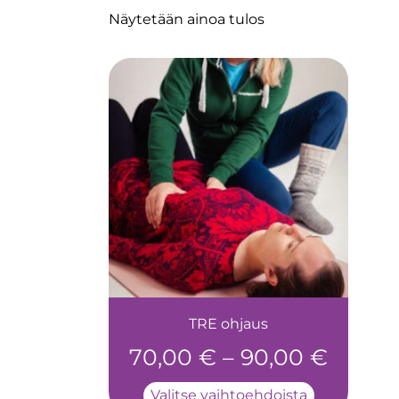
Näytetään ainoa tulos
TRE ohjaus
70,00
€
–
90,00
€
Valitse vaihtoehdoista