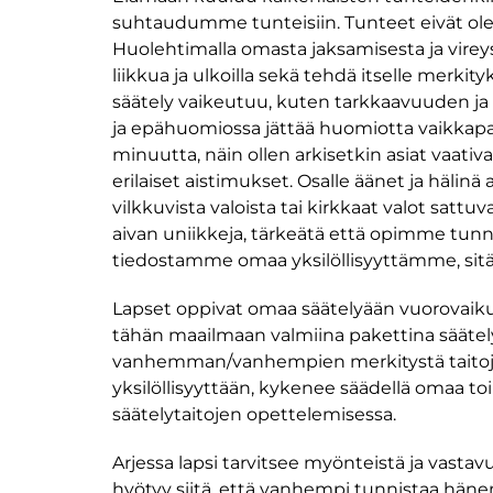
suhtaudumme tunteisiin. Tunteet eivät ole kie
Huolehtimalla omasta jaksamisesta ja vireyst
liikkua ja ulkoilla sekä tehdä itselle merki
säätely vaikeutuu, kuten tarkkaavuuden ja 
ja epähuomiossa jättää huomiotta vaikkapa 
minuutta, näin ollen arkisetkin asiat vaat
erilaiset aistimukset. Osalle äänet ja hälin
vilkkuvista valoista tai kirkkaat valot satt
aivan uniikkeja, tärkeätä että opimme tu
tiedostamme omaa yksilöllisyyttämme, sitä
Lapset oppivat omaa säätelyään vuorovaikut
tähän maailmaan valmiina pakettina säätelynk
vanhemman/vanhempien merkitystä taitojen 
yksilöllisyyttään, kykenee säädellä omaa t
säätelytaitojen opettelemisessa.
Arjessa lapsi tarvitsee myönteistä ja vastavu
hyötyy siitä, että vanhempi tunnistaa hänen 