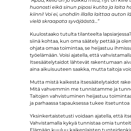
“Apua, kello on jo vaikka mitä, nyt on kiir
huonosti eikä sinun piposi kutita ja laita 
kiinni! Voi ei, unohdin illalla laittaa aut
vielä skraapata syväjäästä…”
Kuulostaako tutulta tilanteelta lapsiarjessa?
siinä kohtaa, kun oma säätely pettää ja ole
ohjata omaa toimintaa, se heijastuu ihmissuh
työelämään. Voisi ajatella, että vahvistamall
Itsesäätelytaidot lähtevät rakentumaan aiv
aina aikuisuuteen saakka, mutta taitoja vo
Mutta mistä kaikesta itsesäätelytaidot raken
Mitä vahvemmin me tunnistamme ja tunnemme
Taitojen vahvistuminen heijastuu toiminta
ja parhaassa tapauksessa tukee itsetuntoa
Yksinkertaistetusti voidaan ajatella, että it
Vahvistamalla kykyä tunnistaa omia tunteit
Elämään kuuluu kaikenlaisten tunteidenkirj