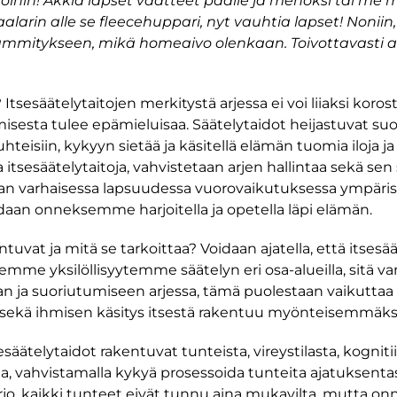
e töihin! Äkkiä lapset vaatteet päälle ja menoksi tai me
haalarin alle se fleecehuppari, nyt vauhtia lapset! Nonii
on lämmitykseen, mikä homeaivo olenkaan. Toivottavasti au
 Itsesäätelytaitojen merkitystä arjessa ei voi liiaksi kor
misesta tulee epämieluisaa. Säätelytaidot heijastuvat s
teisiin, kykyyn sietää ja käsitellä elämän tuomia iloja ja
a itsesäätelytaitoja, vahvistetaan arjen hallintaa sekä sen
an varhaisessa lapsuudessa vuorovaikutuksessa ympärist
idaan onneksemme harjoitella ja opetella läpi elämän.
tuvat ja mitä se tarkoittaa? Voidaan ajatella, että itses
 yksilöllisyytemme säätelyn eri osa-alueilla, sitä va
an ja suoriutumiseen arjessa, tämä puolestaan vaikutta
 sekä ihmisen käsitys itsestä rakentuu myönteisemmäks
sesäätelytaidot rakentuvat tunteista, vireystilasta, kognit
a, vahvistamalla kykyä prosessoida tunteita ajatuksentas
o, kaikki tunteet eivät tunnu aina mukavilta, mutta on