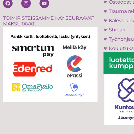
Osteopati
Trauma rel
TOIMIPISTEISSÄMME KÄY SEURAAVAT
Kalevalain
MAKSUTAVAT:
Shibari
Työnohjau
Koulutuks