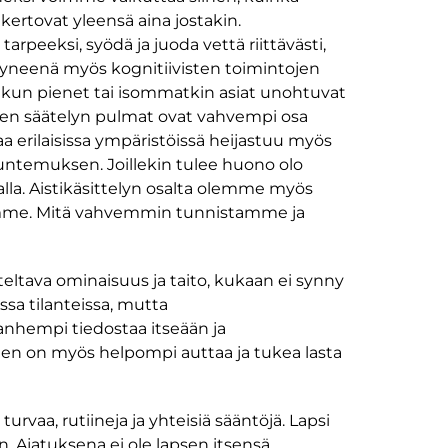
 kertovat yleensä aina jostakin.
rpeeksi, syödä ja juoda vettä riittävästi,
 väsyneenä myös kognitiivisten toimintojen
, kun pienet tai isommatkin asiat unohtuvat
uden säätelyn pulmat ovat vahvempi osa
 erilaisissa ympäristöissä heijastuu myös
n tuntemuksen. Joillekin tulee huono olo
alla. Aistikäsittelyn osalta olemme myös
tämme. Mitä vahvemmin tunnistamme ja
eltava ominaisuus ja taito, kukaan ei synny
ssa tilanteissa, mutta
nhempi tiedostaa itseään ja
änen on myös helpompi auttaa ja tukea lasta
urvaa, rutiineja ja yhteisiä sääntöjä. Lapsi
n. Ajatuksena ei ole lapsen itsensä