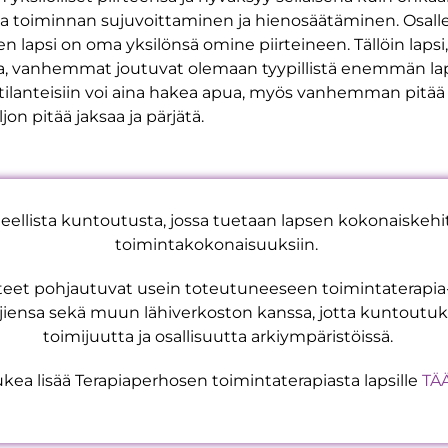
 toiminnan sujuvoittaminen ja hienosäätäminen. Osalle 
en lapsi on oma yksilönsä omine piirteineen. Tällöin lap
 vanhemmat joutuvat olemaan tyypillistä enemmän laps
ja tilanteisiin voi aina hakea apua, myös vanhemman pitää
on pitää jaksaa ja pärjätä.
eellista kuntoutusta, jossa tuetaan lapsen kokonaiskehit
toimintakokonaisuuksiin.
eet pohjautuvat usein toteutuneeseen toimintaterapia-ar
jiensa sekä muun lähiverkoston kanssa, jotta kuntoutuk
toimijuutta ja osallisuutta arkiympäristöissä.
lukea lisää Terapiaperhosen toimintaterapiasta lapsille
TÄ