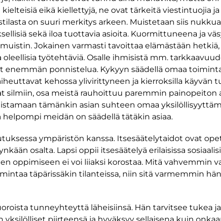
lteisiä eikä kiellettyjä, ne ovat tärkeitä viestintuojia ja
ilasta on suuri merkitys arkeen. Muistetaan siis nukkua ta
tyksellisiä sekä iloa tuottavia asioita. Kuormittuneena ja
muistin. Jokainen varmasti tavoittaa elämästään hetkiä
oleellisia työtehtäviä. Osalle ihmisistä mm. tarkkaavu
ivat enemmän ponnistelua. Kykyyn säädellä omaa toimintaa
ä aiheuttavat kehossa ylivirittyneen ja kierroksilla käyvä
uvat silmiin, osa meistä rauhoittuu paremmin painopeiton 
nnistamaan tämänkin asian suhteen omaa yksilöllisyyt
 helpompi meidän on säädellä tätäkin asiaa.
uksessa ympäristön kanssa. Itsesäätelytaidot ovat opet
ään osalta. Lapsi oppii itsesäätelyä erilaisissa sosiaalisi
oppimiseen ei voi liiaksi korostaa. Mitä vahvemmin va
oimintaa täpärissäkin tilanteissa, niin sitä varmemmin h
oroista tunneyhteyttä läheisiinsä. Hän tarvitsee tukea ja t
yksilölliset piirteensä ja hyväksyy sellaisena kuin onkaa