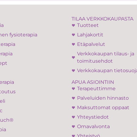
TILAA VERKKOKAUPASTA
ia
Tuotteet
en fysioterapia
Lahjakortit
terapia
Etäpalvelut
rapia
Verkkokaupan tilaus- ja
toimitusehdot
ept
Verkkokaupan tietosuoj
APUA ASIOINTIIN
erapia
Terapeuttimme
toutus
Palveluiden hinnasto
eli
Maksuttomat oppaat
c
Yhteystiedot
ouch®
Omavalvonta
pia
Yhteistyö