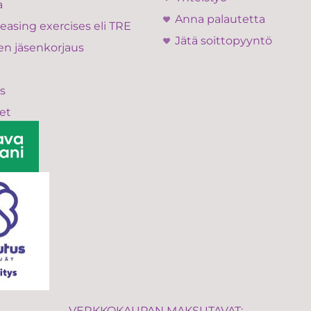
a
Anna palautetta
easing exercises eli TRE
Jätä soittopyyntö
en jäsenkorjaus
s
et
VERKKOKAUPAN MAKSUTAVAT: