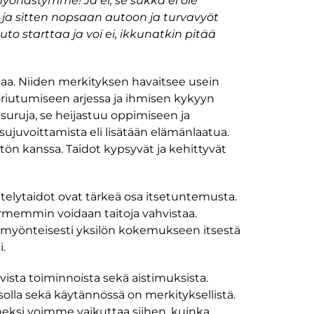
 myöhästymme! Ja ei, se sukka ei ole
n, ja sitten nopsaan autoon ja turvavyöt
to starttaa ja voi ei, ikkunatkin pitää
ostaa. Niiden merkityksen havaitsee usein
uoriutumiseen arjessa ja ihmisen kykyyn
 suruja, se heijastuu oppimiseen ja
 sujuvoittamista eli lisätään elämänlaatua.
ön kanssa. Taidot kypsyvät ja kehittyvät
äätelytaidot ovat tärkeä osa itsetuntemusta.
rmemmin voidaan taitoja vahvistaa.
a myönteisesti yksilön kokemukseen itsestä
i.
iivista toiminnoista sekä aistimuksista.
olla sekä käytännössä on merkityksellistä.
neksi voimme vaikuttaa siihen, kuinka