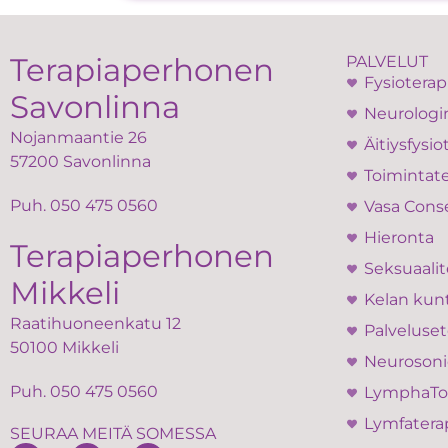
Terapiaperhonen
PALVELUT
Fysioterap
Savonlinna
Neurologin
Nojanmaantie 26
Äitiysfysio
57200 Savonlinna
Toimintate
Puh.
050 475 0560
Vasa Cons
Hieronta
Terapiaperhonen
Seksuaalit
Mikkeli
Kelan kun
Raatihuoneenkatu 12
Palveluset
50100 Mikkeli
Neurosoni
Puh.
050 475 0560
LymphaT
Lymfatera
SEURAA MEITÄ SOMESSA