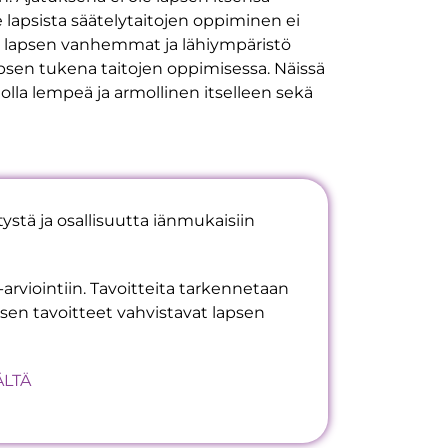
lapsista säätelytaitojen oppiminen ei
si, lapsen vanhemmat ja lähiympäristö
en tukena taitojen oppimisessa. Näissä
 olla lempeä ja armollinen itselleen sekä
ystä ja osallisuutta iänmukaisiin
viointiin. Tavoitteita tarkennetaan
sen tavoitteet vahvistavat lapsen
ÄLTÄ