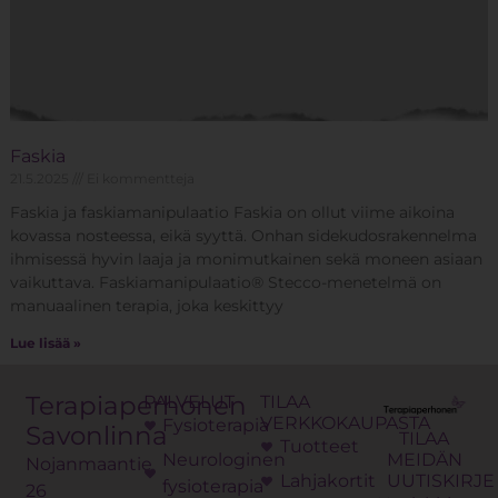
Faskia
21.5.2025
Ei kommentteja
Faskia ja faskiamanipulaatio Faskia on ollut viime aikoina
kovassa nosteessa, eikä syyttä. Onhan sidekudosrakennelma
ihmisessä hyvin laaja ja monimutkainen sekä moneen asiaan
vaikuttava. Faskiamanipulaatio® Stecco-menetelmä on
manuaalinen terapia, joka keskittyy
Lue lisää »
Terapiaperhonen
PALVELUT
TILAA
VERKKOKAUPASTA
Fysioterapia
Savonlinna
TILAA
Tuotteet
Neurologinen
MEIDÄN
Nojanmaantie
Lahjakortit
UUTISKIRJE
fysioterapia
26