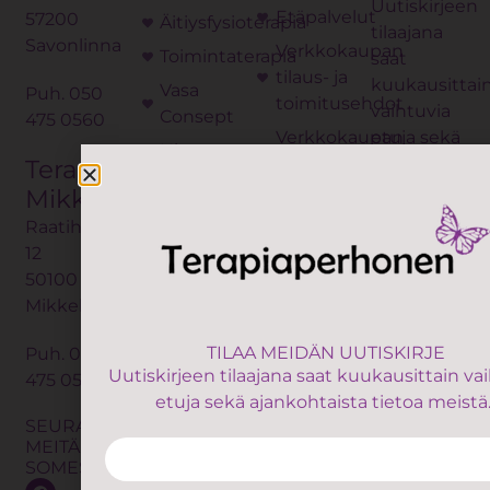
Uutiskirjeen
Etäpalvelut
57200
Äitiysfysioterapia
tilaajana
Savonlinna
Verkkokaupan
Toimintaterapia
saat
tilaus- ja
kuukausittai
Vasa
Puh.
050
toimitusehdot
vaihtuvia
Consept
475 0560
Verkkokaupan
etuja sekä
Hieronta
tietosuojaseloste
ajankohtaista
Terapiaperhonen
Seksuaaliterapia
tietoa
APUA
Mikkeli
ASIOINTIIN
meistä.
Kelan
Raatihuoneenkatu
Terapeuttimme
kuntoutus
12
Palveluiden
Palveluseteli
50100
hinnasto
Mikkeli
Neurosonic
Maksuttomat
LymphaTouch®
TILAA MEIDÄN UUTISKIRJE
Puh.
050
oppaat
ANNAN LU
Uutiskirjeen tilaajana saat kuukausittain va
475 0560
Lymfaterapia
Yhteystiedot
TALLENTAA
etuja sekä ajankohtaista tietoa meistä
Osteopatia
Omavalvonta
SEURAA
TIETONI
MEITÄ
Trauma
UUTISKIRJE
Yhteistyö
SOMESSA
releasing
LÄHETTÄMIS