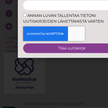
Anna
exercises
VARTEN
palautetta
eli TRE
Jätä
Kalevalainen
ANNAN LUVAN TALLENTAA TIETONI
soittopyyntö
jäsenkorjaus
UUTISKIRJEIDEN LÄHETTÄMISTÄ VARTEN
Shibari
Tilaa
uutiskirje
Työnohjaus
TOIMIPISTEISSÄMME
KÄY
Koulutukset
SEURAAVAT
Tilaa uutiskirje
MAKSUTAVAT:
VERKKOKAUPAN MAKSUTAVAT: