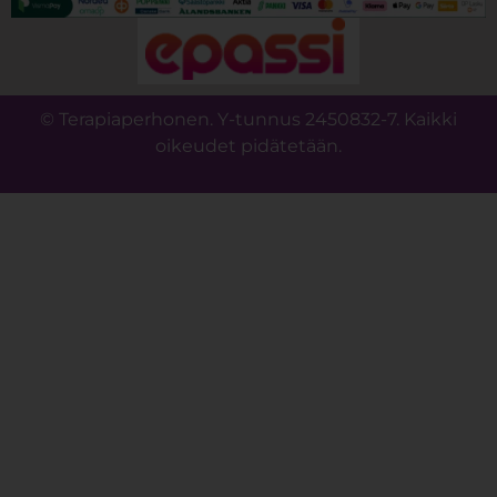
© Terapiaperhonen. Y-tunnus 2450832-7. Kaikki
oikeudet pidätetään.