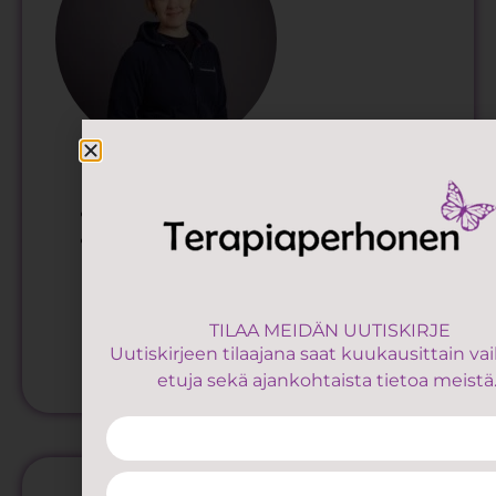
Kaire Partti (Mikkeli)
Fysioterapeutti AMK
Faskiamanipulaatio
Puh. 050 410 2112
kaire.partti@terapiaperhonen.com
TILAA MEIDÄN UUTISKIRJE
Uutiskirjeen tilaajana saat kuukausittain va
Varaa aika Kairelle
etuja sekä ajankohtaista tietoa meistä