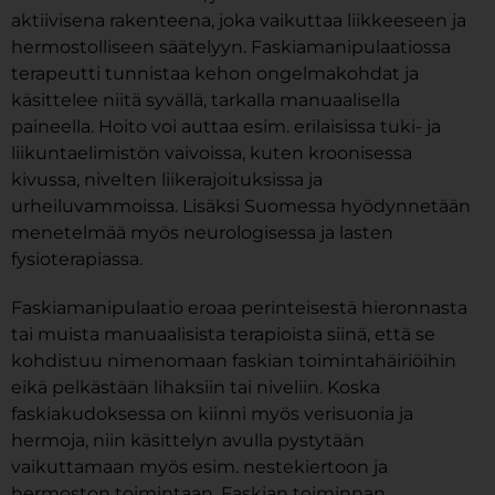
aktiivisena rakenteena, joka vaikuttaa liikkeeseen ja
hermostolliseen säätelyyn. Faskiamanipulaatiossa
terapeutti tunnistaa kehon ongelmakohdat ja
käsittelee niitä syvällä, tarkalla manuaalisella
paineella. Hoito voi auttaa esim. erilaisissa tuki- ja
liikuntaelimistön vaivoissa, kuten kroonisessa
kivussa, nivelten liikerajoituksissa ja
urheiluvammoissa. Lisäksi Suomessa hyödynnetään
menetelmää myös neurologisessa ja lasten
fysioterapiassa.
Faskiamanipulaatio eroaa perinteisestä hieronnasta
tai muista manuaalisista terapioista siinä, että se
kohdistuu nimenomaan faskian toimintahäiriöihin
eikä pelkästään lihaksiin tai niveliin. Koska
faskiakudoksessa on kiinni myös verisuonia ja
hermoja, niin käsittelyn avulla pystytään
vaikuttamaan myös esim. nestekiertoon ja
hermoston toimintaan. Faskian toiminnan