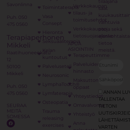
tilaajana
Savonlinna
Verkkokaupan
Toimintaterapia
saat
tilaus- ja
kuukausittai
Vasa
Puh.
050
toimitusehdot
vaihtuvia
Consept
475 0560
Verkkokaupan
etuja sekä
Hieronta
tietosuojaseloste
ajankohtaista
Terapiaperhonen
Seksuaaliterapia
tietoa
APUA
Mikkeli
ASIOINTIIN
meistä.
Kelan
Raatihuoneenkatu
Terapeuttimme
kuntoutus
12
Palveluiden
Palveluseteli
50100
hinnasto
Mikkeli
Neurosonic
Maksuttomat
LymphaTouch®
Puh.
050
oppaat
ANNAN LU
475 0560
Lymfaterapia
Yhteystiedot
TALLENTAA
Osteopatia
Omavalvonta
SEURAA
TIETONI
MEITÄ
Trauma
UUTISKIRJE
Yhteistyö
SOMESSA
releasing
LÄHETTÄMIS
Anna
exercises
VARTEN