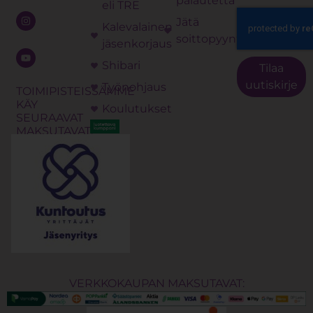
palautetta
eli TRE
Jätä
Kalevalainen
soittopyyntö
jäsenkorjaus
Shibari
Tilaa
uutiskirje
Työnohjaus
TOIMIPISTEISSÄMME
KÄY
Koulutukset
SEURAAVAT
MAKSUTAVAT:
VERKKOKAUPAN MAKSUTAVAT: