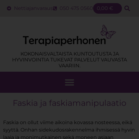
Nettiajanvaraus
050 475 0560
0,00
€
KOKONAISVALTAISTA KUNTOUTUSTA JA
HYVINVOINTIA TUKEVAT PALVELUT VAUVASTA
VAARIIN.
Faskia ja faskiamanipulaatio
Faskia on ollut viime aikoina kovassa nosteessa, eikä
syyttä. Onhan sidekudosrakennelma ihmisessä hyvin
laaja ja monimutkainen sekä moneen asiaan