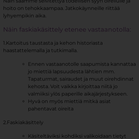
Näin saamme selvitettyä todellisen syyn oireilulle ja
hoito on tehokkaampaa. Jatkokäynneille riittää
lyhyempikin aika.
Näin faskiakäsittely etenee vastaanotolla:
1.Kartoitus taustasta ja kehon historiasta
haastattelemalla ja tutkimalla.
Ennen vastaanotolle saapumista kannattaa
jo miettiä lapsuudesta lähtien mm.
Tapaturmat, sairaudet ja muut oirehdinnat
kehosta. Voit vaikka kirjoittaa niitä jo
valmiiksi ylös paperille aikajärjestykseen.
Hyvä on myös miettiä mitkä asiat
pahentavat oireita
2.Faskiakäsittely
Käsiteltäviksi kohdiksi valikoidaan tietyt