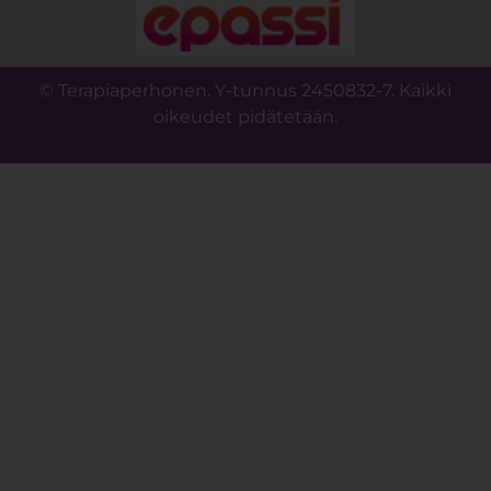
© Terapiaperhonen. Y-tunnus 2450832-7. Kaikki
oikeudet pidätetään.