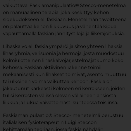
vaikuttava. Faskiamanipulaatio® Stecco-menetelmä
on manuaalinen terapia, joka keskittyy kehon
sidekudokseen eli faskiaan. Menetelmän tavoitteena
on palauttaa kehon liikkuvuus ja vähentää kipua
vapauttamalla faskian jännitystiloja ja liikerajoituksia.
Lihaskalvo eli faskia ympäröi ja sitoo yhteen lihaksia,
lihasryhmiä, verisuonia ja hermoja, josta muodostuu
kolmiulotteinen lihaskalvojärjestelmäjatkumo koko
kehossa. Faskian aktiivinen rakenne toimii
mekaanisesti kun lihakset toimivat, asento muuttuu
tai ulkoinen voima vaikuttaa kehoon. Faskia on
jakautunut karkeasti kolmeen eri kerrokseen, joiden
tulisi kerrosten välissä olevan väliaineen ansiosta
liikkua ja liukua vaivattomasti suhteessa toisiinsa.
Faskiamanipulaatio® Stecco- menetelmä perustuu
italialaisen fysioterapeutin Luigi Steccon
kehittämään teoriaan, jossa faskia nähdään