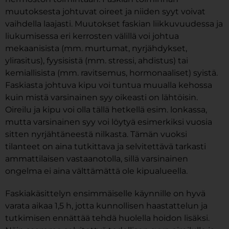
muutoksesta johtuvat oireet ja niiden syyt voivat
vaihdella laajasti. Muutokset faskian liikkuvuudessa ja
liukumisessa eri kerrosten välillä voi johtua
mekaanisista (mm. murtumat, nyrjähdykset,
ylirasitus), fyysisistä (mm. stressi, ahdistus) tai
kemiallisista (mm. ravitsemus, hormonaaliset) syistä.
Faskiasta johtuva kipu voi tuntua muualla kehossa
kuin mistä varsinainen syy oikeasti on lähtöisin.
Oireilu ja kipu voi olla tällä hetkellä esim. lonkassa,
mutta varsinainen syy voi löytyä esimerkiksi vuosia
sitten nyrjähtäneestä nilkasta. Tämän vuoksi
tilanteet on aina tutkittava ja selvitettävä tarkasti
ammattilaisen vastaanotolla, sillä varsinainen
ongelma ei aina välttämättä ole kipualueella.
Faskiakäsittelyn ensimmäiselle käynnille on hyvä
varata aikaa 1,5 h, jotta kunnollisen haastattelun ja
tutkimisen ennättää tehdä huolella hoidon lisäksi.