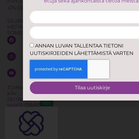
Puh.
050
etuja sekä ajankohtaista tietoa meistä
oppaat
ANNAN LU
475 0560
Lymfaterapia
Yhteystiedot
TALLENTAA
Osteopatia
Omavalvonta
SEURAA
TIETONI
MEITÄ
Trauma
UUTISKIRJE
Yhteistyö
SOMESSA
releasing
LÄHETTÄMIS
Anna
exercises
VARTEN
ANNAN LUVAN TALLENTAA TIETONI
palautetta
eli TRE
UUTISKIRJEIDEN LÄHETTÄMISTÄ VARTEN
Jätä
Kalevalainen
soittopyyntö
jäsenkorjaus
Shibari
Tilaa
uutiskirje
Työnohjaus
TOIMIPISTEISSÄMME
Tilaa uutiskirje
KÄY
Koulutukset
SEURAAVAT
MAKSUTAVAT: