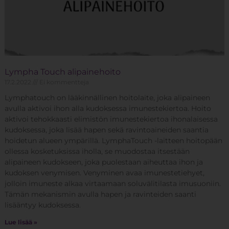
Lympha Touch alipainehoito
17.2.2022
Ei kommentteja
Lymphatouch on lääkinnällinen hoitolaite, joka alipaineen
avulla aktivoi ihon alla kudoksessa imunestekiertoa. Hoito
aktivoi tehokkaasti elimistön imunestekiertoa ihonalaisessa
kudoksessa, joka lisää hapen sekä ravintoaineiden saantia
hoidetun alueen ympärillä. LymphaTouch -laitteen hoitopään
ollessa kosketuksissa iholla, se muodostaa itsestään
alipaineen kudokseen, joka puolestaan aiheuttaa ihon ja
kudoksen venymisen. Venyminen avaa imunestetiehyet,
jolloin imuneste alkaa virtaamaan soluvälitilasta imusuoniin.
Tämän mekanismin avulla hapen ja ravinteiden saanti
lisääntyy kudoksessa.
Lue lisää »