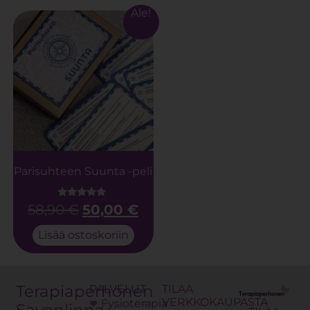
Ale!
Parisuhteen Suunta -peli
58,90
€
50,00
€
Arvostelu
tuotteesta:
5.00
/ 5
Lisää ostoskoriin
Terapiaperhonen
PALVELUT
TILAA
VERKKOKAUPASTA
Fysioterapia
Savonlinna