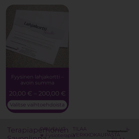
Fyysinen lahjakortti –
avoin summa
20,00
€
–
200,00
€
Valitse vaihtoehdoista
Terapiaperhonen
PALVELUT
TILAA
VERKKOKAUPASTA
Fysioterapia
Savonlinna