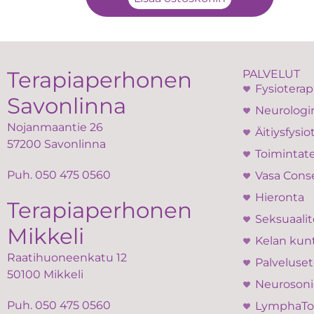
Terapiaperhonen
PALVELUT
Fysioterap
Savonlinna
Neurologin
Nojanmaantie 26
Äitiysfysio
57200 Savonlinna
Toimintate
Puh.
050 475 0560
Vasa Cons
Hieronta
Terapiaperhonen
Seksuaalit
Mikkeli
Kelan kun
Raatihuoneenkatu 12
Palveluset
50100 Mikkeli
Neurosoni
Puh.
050 475 0560
LymphaT