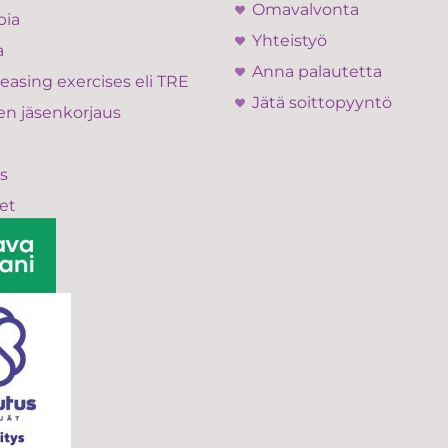
Omavalvonta
pia
Yhteistyö
a
Anna palautetta
easing exercises eli TRE
Jätä soittopyyntö
en jäsenkorjaus
s
et