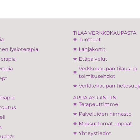
TILAA VERKKOKAUPASTA
ia
Tuotteet
en fysioterapia
Lahjakortit
terapia
Etäpalvelut
rapia
Verkkokaupan tilaus- ja
toimitusehdot
ept
Verkkokaupan tietosuoj
APUA ASIOINTIIN
erapia
Terapeuttimme
toutus
Palveluiden hinnasto
eli
Maksuttomat oppaat
c
Yhteystiedot
ouch®