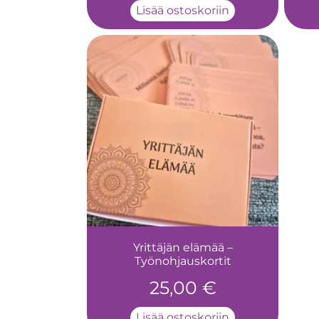
Lisää ostoskoriin
Yrittäjän elämää –
Työnohjauskortit
25,00
€
Lisää ostoskoriin