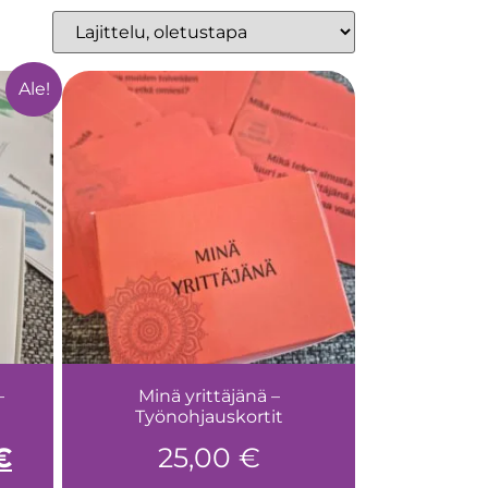
Ale!
–
Minä yrittäjänä –
Työnohjauskortit
€
25,00
€