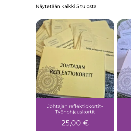
Näytetään kaikki 5 tulosta
Johtajan reflektiokortit-
Työnohjauskortit
25,00
€