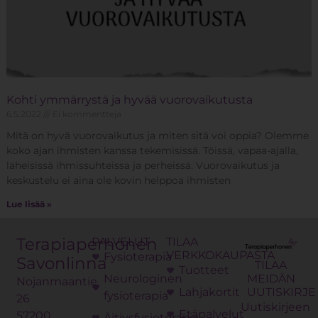
Kohti ymmärrystä ja hyvää vuorovaikutusta
6.5.2022
Ei kommentteja
Mitä on hyvä vuorovaikutus ja miten sitä voi oppia? Olemme
koko ajan ihmisten kanssa tekemisissä. Töissä, vapaa-ajalla,
läheisissä ihmissuhteissa ja perheissä. Vuorovaikutus ja
keskustelu ei aina ole kovin helppoa ihmisten
Lue lisää »
Terapiaperhonen
PALVELUT
TILAA
VERKKOKAUPASTA
Fysioterapia
Savonlinna
TILAA
Tuotteet
Neurologinen
MEIDÄN
Nojanmaantie
Lahjakortit
UUTISKIRJE
fysioterapia
26
Uutiskirjeen
Etäpalvelut
57200
Äitiysfysioterapia