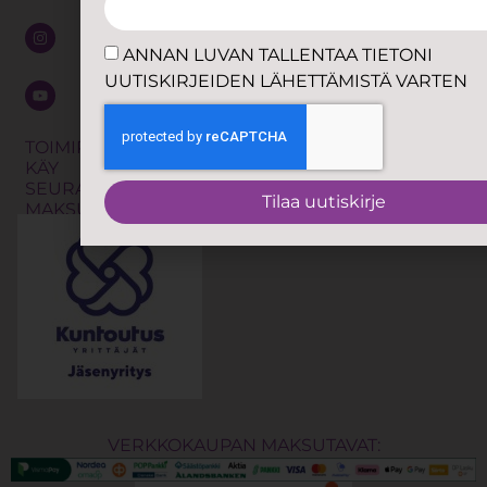
palautetta
eli TRE
Jätä
Kalevalainen
ANNAN LUVAN TALLENTAA TIETONI
soittopyyntö
jäsenkorjaus
UUTISKIRJEIDEN LÄHETTÄMISTÄ VARTEN
Shibari
Tilaa
uutiskirje
Työnohjaus
TOIMIPISTEISSÄMME
KÄY
Koulutukset
SEURAAVAT
Tilaa uutiskirje
MAKSUTAVAT:
VERKKOKAUPAN MAKSUTAVAT: