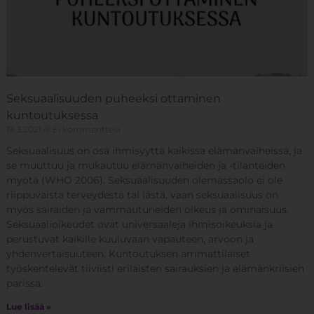
Seksuaalisuuden puheeksi ottaminen
kuntoutuksessa
19.3.2021
Ei kommentteja
Seksuaalisuus on osa ihmisyyttä kaikissa elämänvaiheissa, ja
se muuttuu ja mukautuu elämänvaiheiden ja -tilanteiden
myötä (WHO 2006). Seksuaalisuuden olemassaolo ei ole
riippuvaista terveydestä tai iästä, vaan seksuaalisuus on
myös sairaiden ja vammautuneiden oikeus ja ominaisuus.
Seksuaalioikeudet ovat universaaleja ihmisoikeuksia ja
perustuvat kaikille kuuluvaan vapauteen, arvoon ja
yhdenvertaisuuteen. Kuntoutuksen ammattilaiset
työskentelevät tiiviisti erilaisten sairauksien ja elämänkriisien
parissa.
Lue lisää »