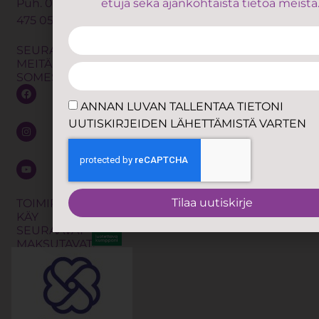
Puh.
050
etuja sekä ajankohtaista tietoa meistä
oppaat
ANNAN LU
475 0560
Lymfaterapia
Yhteystiedot
TALLENTAA
Osteopatia
Omavalvonta
SEURAA
TIETONI
MEITÄ
Trauma
UUTISKIRJE
Yhteistyö
SOMESSA
releasing
LÄHETTÄMIS
Anna
exercises
VARTEN
ANNAN LUVAN TALLENTAA TIETONI
palautetta
eli TRE
UUTISKIRJEIDEN LÄHETTÄMISTÄ VARTEN
Jätä
Kalevalainen
soittopyyntö
jäsenkorjaus
Shibari
Tilaa
uutiskirje
Työnohjaus
Tilaa uutiskirje
TOIMIPISTEISSÄMME
KÄY
Koulutukset
SEURAAVAT
MAKSUTAVAT: