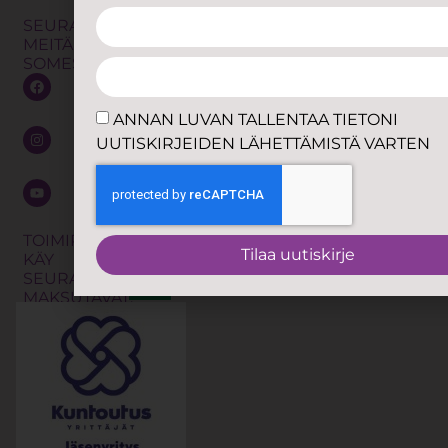
TALLENTAA
Osteopatia
Omavalvonta
SEURAA
TIETONI
MEITÄ
Trauma
UUTISKIRJE
Yhteistyö
SOMESSA
releasing
LÄHETTÄMIS
Anna
exercises
VARTEN
palautetta
eli TRE
ANNAN LUVAN TALLENTAA TIETONI
Jätä
UUTISKIRJEIDEN LÄHETTÄMISTÄ VARTEN
Kalevalainen
soittopyyntö
jäsenkorjaus
Shibari
Tilaa
uutiskirje
Työnohjaus
TOIMIPISTEISSÄMME
Tilaa uutiskirje
KÄY
Koulutukset
SEURAAVAT
MAKSUTAVAT: