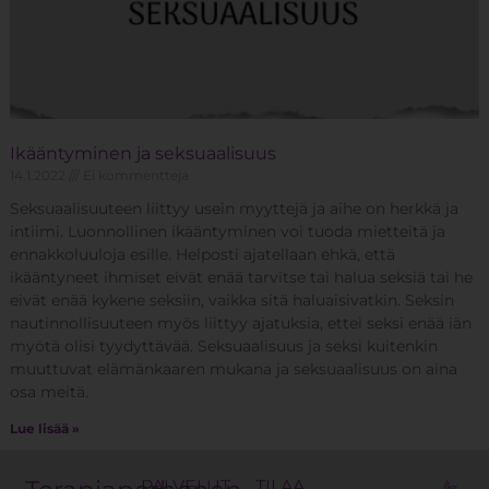
Ikääntyminen ja seksuaalisuus
14.1.2022
Ei kommentteja
Seksuaalisuuteen liittyy usein myyttejä ja aihe on herkkä ja
intiimi. Luonnollinen ikääntyminen voi tuoda mietteitä ja
ennakkoluuloja esille. Helposti ajatellaan ehkä, että
ikääntyneet ihmiset eivät enää tarvitse tai halua seksiä tai he
eivät enää kykene seksiin, vaikka sitä haluaisivatkin. Seksin
nautinnollisuuteen myös liittyy ajatuksia, ettei seksi enää iän
myötä olisi tyydyttävää. Seksuaalisuus ja seksi kuitenkin
muuttuvat elämänkaaren mukana ja seksuaalisuus on aina
osa meitä.
Lue lisää »
PALVELUT
TILAA