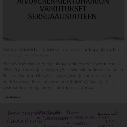
Aivoverenkiertohäiriön vaikutukset seksuaalisuuteen
8.3.2023
Ei kommentteja
Yllättävä sairastuminen ja aivoverenkiertohäiriö muuttaa
elämää ja totuttuja tapoja myös seksuaalisuuden osa-alueilla.
Seksuaalisuuteen liittyvät kysymykset ja tunteet voivat
herätä nopeastikin aivoverenkiertohäiriön jälkeen ja niistä
keskusteleminen ja avun saaminen olisi tärkeää
Lue lisää »
Terapiaperhonen
PALVELUT
TILAA
VERKKOKAUPASTA
Fysioterapia
Savonlinna
TILAA
Tuotteet
Neurologinen
MEIDÄN