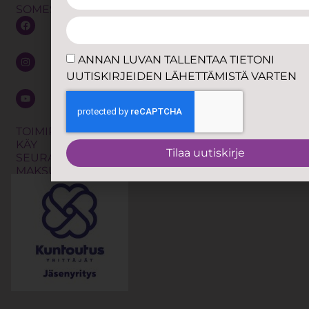
UUTISKIRJE
Yhteistyö
SOMESSA
releasing
LÄHETTÄMIS
Anna
exercises
VARTEN
palautetta
eli TRE
ANNAN LUVAN TALLENTAA TIETONI
Jätä
Kalevalainen
UUTISKIRJEIDEN LÄHETTÄMISTÄ VARTEN
soittopyyntö
jäsenkorjaus
Shibari
Tilaa
uutiskirje
Työnohjaus
TOIMIPISTEISSÄMME
KÄY
Koulutukset
Tilaa uutiskirje
SEURAAVAT
MAKSUTAVAT: