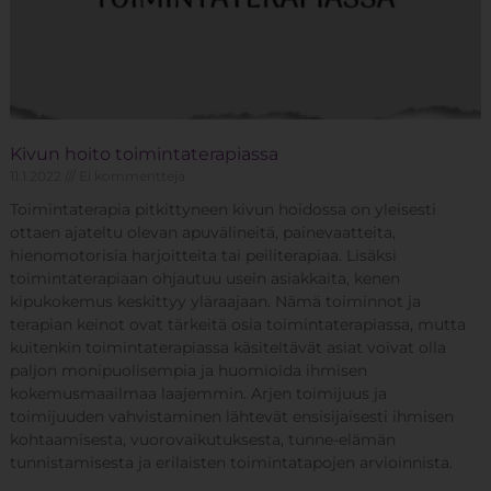
Kivun hoito toimintaterapiassa
11.1.2022
Ei kommentteja
Toimintaterapia pitkittyneen kivun hoidossa on yleisesti
ottaen ajateltu olevan apuvälineitä, painevaatteita,
hienomotorisia harjoitteita tai peiliterapiaa. Lisäksi
toimintaterapiaan ohjautuu usein asiakkaita, kenen
kipukokemus keskittyy yläraajaan. Nämä toiminnot ja
terapian keinot ovat tärkeitä osia toimintaterapiassa, mutta
kuitenkin toimintaterapiassa käsiteltävät asiat voivat olla
paljon monipuolisempia ja huomioida ihmisen
kokemusmaailmaa laajemmin. Arjen toimijuus ja
toimijuuden vahvistaminen lähtevät ensisijaisesti ihmisen
kohtaamisesta, vuorovaikutuksesta, tunne-elämän
tunnistamisesta ja erilaisten toimintatapojen arvioinnista.