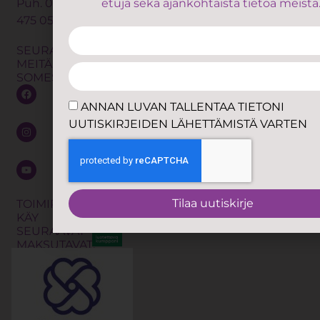
Puh.
050
etuja sekä ajankohtaista tietoa meistä
oppaat
ANNAN LU
475 0560
Lymfaterapia
Yhteystiedot
TALLENTAA
Osteopatia
Omavalvonta
SEURAA
TIETONI
MEITÄ
Trauma
UUTISKIRJE
Yhteistyö
SOMESSA
releasing
LÄHETTÄMIS
Anna
exercises
VARTEN
ANNAN LUVAN TALLENTAA TIETONI
palautetta
eli TRE
UUTISKIRJEIDEN LÄHETTÄMISTÄ VARTEN
Jätä
Kalevalainen
soittopyyntö
jäsenkorjaus
Shibari
Tilaa
uutiskirje
Työnohjaus
Tilaa uutiskirje
TOIMIPISTEISSÄMME
KÄY
Koulutukset
SEURAAVAT
MAKSUTAVAT: