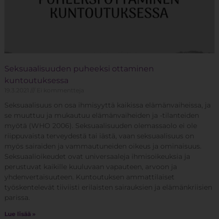
Seksuaalisuuden puheeksi ottaminen
kuntoutuksessa
19.3.2021
Ei kommentteja
Seksuaalisuus on osa ihmisyyttä kaikissa elämänvaiheissa, ja
se muuttuu ja mukautuu elämänvaiheiden ja -tilanteiden
myötä (WHO 2006). Seksuaalisuuden olemassaolo ei ole
riippuvaista terveydestä tai iästä, vaan seksuaalisuus on
myös sairaiden ja vammautuneiden oikeus ja ominaisuus.
Seksuaalioikeudet ovat universaaleja ihmisoikeuksia ja
perustuvat kaikille kuuluvaan vapauteen, arvoon ja
yhdenvertaisuuteen. Kuntoutuksen ammattilaiset
työskentelevät tiiviisti erilaisten sairauksien ja elämänkriisien
parissa.
Lue lisää »