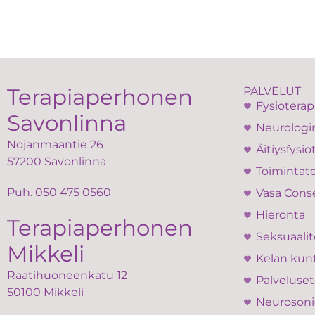
Terapiaperhonen
PALVELUT
Fysioterap
Savonlinna
Neurologin
Nojanmaantie 26
Äitiysfysio
57200 Savonlinna
Toimintate
Puh.
050 475 0560
Vasa Cons
Hieronta
Terapiaperhonen
Seksuaalit
Mikkeli
Kelan kun
Raatihuoneenkatu 12
Palveluset
50100 Mikkeli
Neurosoni