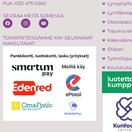
Puh.
050 475 0560
LymphaT
Lymfatera
SEURAA MEITÄ SOMESSA
Osteopati
Trauma rel
TOIMIPISTEISSÄMME KÄY SEURAAVAT
Kalevalain
MAKSUTAVAT:
Shibari
Työnohjau
Koulutuks