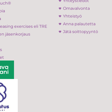
Yhteystiedot
ouch®
Omavalvonta
pia
Yhteistyö
a
Anna palautetta
easing exercises eli TRE
Jätä soittopyyntö
en jäsenkorjaus
s
et