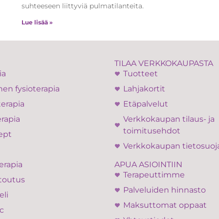
suhteeseen liittyviä pulmatilanteita.
Lue lisää »
TILAA VERKKOKAUPASTA
ia
Tuotteet
en fysioterapia
Lahjakortit
terapia
Etäpalvelut
rapia
Verkkokaupan tilaus- ja
toimitusehdot
ept
Verkkokaupan tietosuoj
APUA ASIOINTIIN
erapia
Terapeuttimme
toutus
Palveluiden hinnasto
eli
Maksuttomat oppaat
c