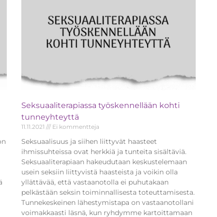
Seksuaaliterapiassa työskennellään kohti
tunneyhteyttä
11.11.2021
Ei kommentteja
on
Seksuaalisuus ja siihen liittyvät haasteet
ihmissuhteissa ovat herkkiä ja tunteita sisältäviä.
Seksuaaliterapiaan hakeudutaan keskustelemaan
usein seksiin liittyvistä haasteista ja voikin olla
ä
yllättävää, että vastaanotolla ei puhutakaan
pelkästään seksin toiminnallisesta toteuttamisesta.
Tunnekeskeinen lähestymistapa on vastaanotollani
voimakkaasti läsnä, kun ryhdymme kartoittamaan