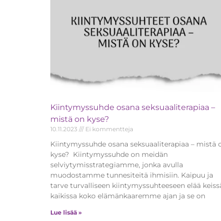
Kiintymyssuhde osana seksuaaliterapiaa –
mistä on kyse?
10.11.2023
Ei kommentteja
Kiintymyssuhde osana seksuaaliterapiaa – mistä 
kyse? Kiintymyssuhde on meidän
selviytymisstrategiamme, jonka avulla
muodostamme tunnesiteitä ihmisiin. Kaipuu ja
tarve turvalliseen kiintymyssuhteeseen elää keiss
kaikissa koko elämänkaaremme ajan ja se on
Lue lisää »