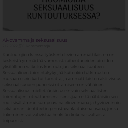
Aivovamma ja seksuaalisuus
21.2.2022
Ei kommentteja
Kuntoutujien kanssa työskentelevien ammattilaisten on
keskeistä ymmärtää vammasta aiheutuneiden oireiden
yksilöllinen vaikutus kuntoutujan seksuaalisuuteen.
Seksuaalinen toimintakyky jää kuitenkin tutkimusten
mukaan usein kartoittamatta, ja ammattilaisten aktiivisuus
seksuaalisuuden puheeksi ottamiseen on vähäinen.
Seksuaalisuus mielletäänkin usein vain seksuaalisten
toimintojen toteuttamisena, sen sijaan että nähtäisiin sen
rooli sisältämme kumpuavana elinvoimana ja hyvinvoinnin
sekä oman identiteetin perustavanlaatuisena osana, jonka
tukeminen voi vahvistaa henkilön kokonaisvaltaista
toipumista.